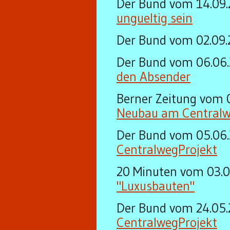
Der Bund vom 14.09
ungueltig sein
Der Bund vom 02.09
Der Bund vom 06.06
den Absender
Berner Zeitung vom 
Neubau am Central
Der Bund vom 05.06
CentralwegProjekt
20 Minuten vom 03.
"Luxusbauten"
Der Bund vom 24.05
CentralwegProjekt