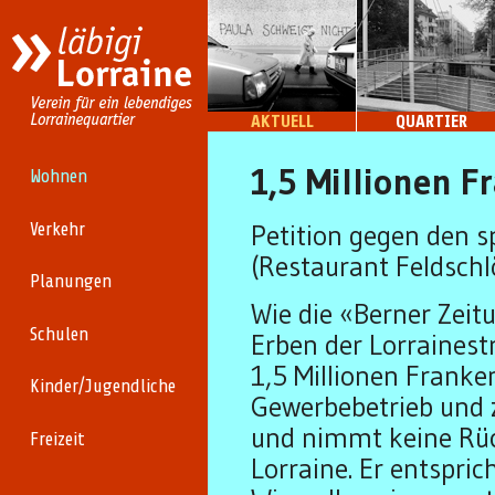
AKTUELL
QUARTIER
1,5 Millionen F
Wohnen
Petition gegen den s
Verkehr
(Restaurant Feldsch
Planungen
Wie die «Berner Zeit
Schulen
Erben der Lorrainest
1,5 Millionen Franke
Kinder/Jugendliche
Gewerbebetrieb und z
und nimmt keine Rüc
Freizeit
Lorraine. Er entspri