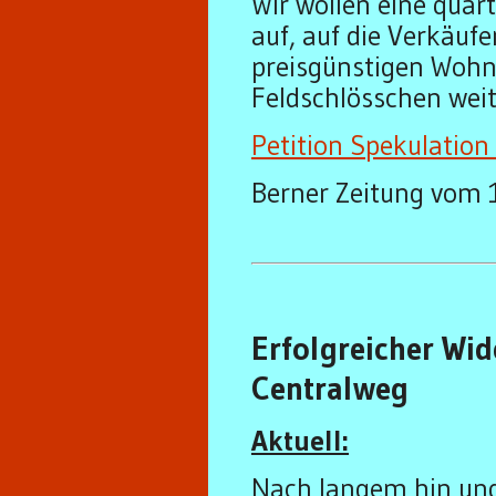
Wir wollen eine quar
auf, auf die Verkäuf
preisgünstigen Wohn
Feldschlösschen weit
Petition Spekulation 
Berner Zeitung vom 
Erfolgreicher Wi
Centralweg
Aktuell:
Nach langem hin und 