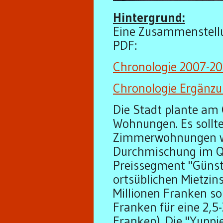
Hintergrund:
Eine Zusammenstellu
PDF:
Chronologie 2007-2
Chronologie Ergänz
Die Stadt plante am
Wohnungen. Es sollte
Zimmerwohnungen wer
Durchmischung im Qu
Preissegment "Güns
ortsüblichen Mietzin
Millionen Franken s
Franken für eine 2,
Franken). Die "Yuppi