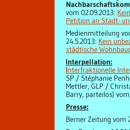
Nachbarschaftskom
vom 02.09.2013:
Kei
Petition an Stadt- 
Medienmitteilung v
24.5.2013:
Kein unbe
städtische Wohnbaup
Interpellation:
I
nterfraktionelle Inte
SP / Stéphanie Penhe
Mettler, GLP / Chris
Barry, parteilos) vo
Presse:
Berner Zeitung vom 